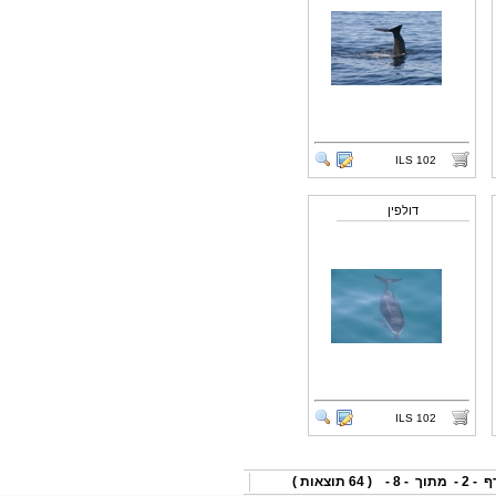
ILS
102
דולפין
ILS
102
ף
- 2 -
מתוך
- 8 -
(
64
תוצאות )