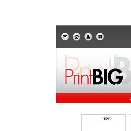
וקנבסים
דולפין